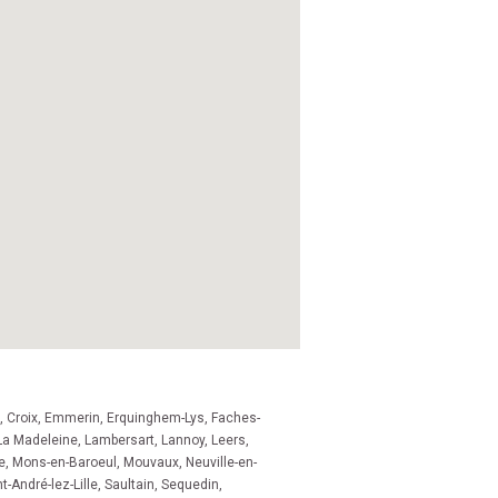
,
Croix
,
Emmerin
,
Erquinghem-Lys
,
Faches-
La Madeleine
,
Lambersart
,
Lannoy
,
Leers
,
e
,
Mons-en-Baroeul
,
Mouvaux
,
Neuville-en-
t-André-lez-Lille
,
Saultain
,
Sequedin
,