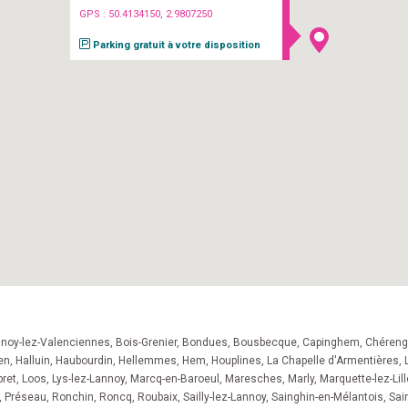
GPS : 50.4134150, 2.9807250
Parking gratuit à votre disposition
lnoy-lez-Valenciennes
,
Bois-Grenier
,
Bondues
,
Bousbecque
,
Capinghem
,
Chéreng
en
,
Halluin
,
Haubourdin
,
Hellemmes
,
Hem
,
Houplines
,
La Chapelle d'Armentières
,
ret
,
Loos
,
Lys-lez-Lannoy
,
Marcq-en-Baroeul
,
Maresches
,
Marly
,
Marquette-lez-Lill
,
Préseau
,
Ronchin
,
Roncq
,
Roubaix
,
Sailly-lez-Lannoy
,
Sainghin-en-Mélantois
,
Sain