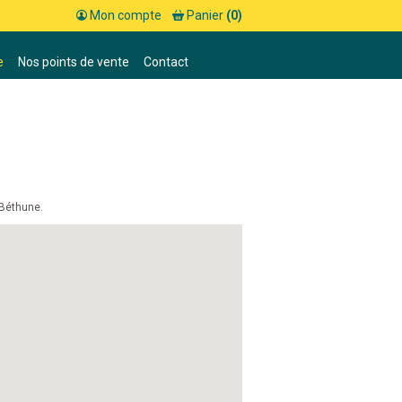
Mon compte
Panier
(0)
e
Nos points de vente
Contact
 Béthune.