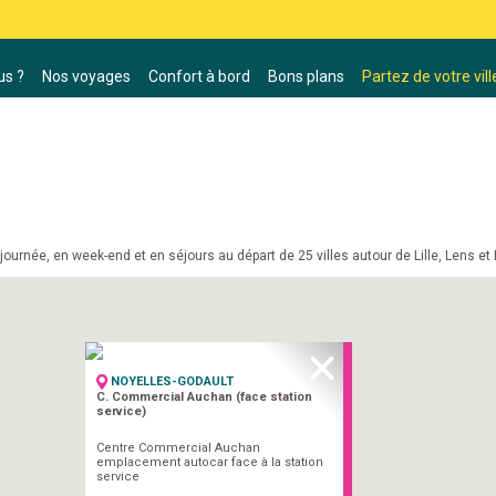
s ?
Nos voyages
Confort à bord
Bons plans
Partez de votre vill
ournée, en week-end et en séjours au départ de 25 villes autour de Lille, Lens et
NOYELLES-GODAULT
C. Commercial Auchan (face station
service)
Centre Commercial Auchan
emplacement autocar face à la station
service