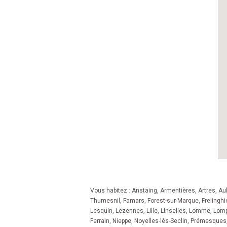
Vous habitez :
Anstaing
,
Armentières
,
Artres
,
Au
Thumesnil
,
Famars
,
Forest-sur-Marque
,
Frelinghi
Lesquin
,
Lezennes
,
Lille
,
Linselles
,
Lomme
,
Lomp
Ferrain
,
Nieppe
,
Noyelles-lès-Seclin
,
Prémesques