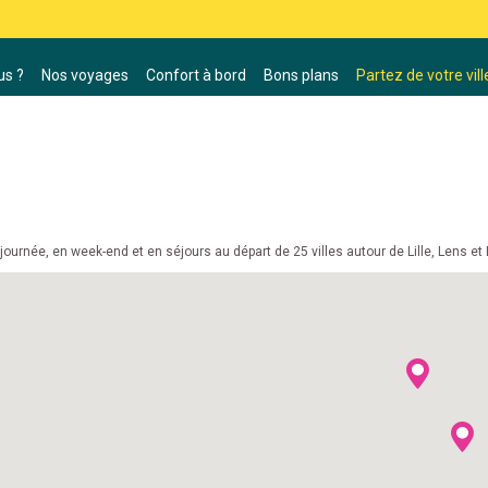
s ?
Nos voyages
Confort à bord
Bons plans
Partez de votre vill
ournée, en week-end et en séjours au départ de 25 villes autour de Lille, Lens et