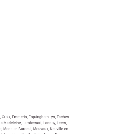
,
Croix
,
Emmerin
,
Erquinghem-Lys
,
Faches-
La Madeleine
,
Lambersart
,
Lannoy
,
Leers
,
e
,
Mons-en-Baroeul
,
Mouvaux
,
Neuville-en-