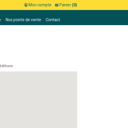
Mon compte
Panier
(0)
e
Nos points de vente
Contact
 Béthune.