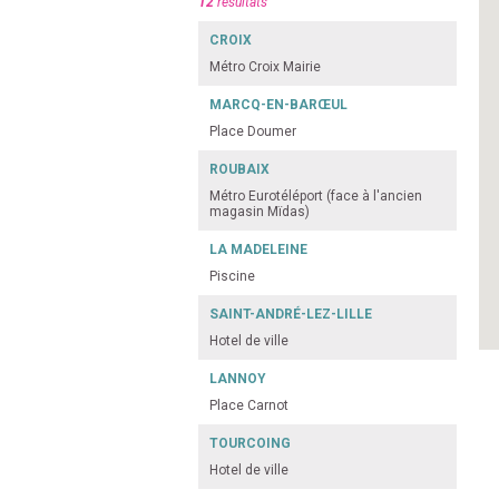
12
résultats
CROIX
Métro Croix Mairie
MARCQ-EN-BARŒUL
Place Doumer
ROUBAIX
Métro Eurotéléport (face à l'ancien
magasin Mïdas)
LA MADELEINE
Piscine
SAINT-ANDRÉ-LEZ-LILLE
Hotel de ville
LANNOY
Place Carnot
TOURCOING
Hotel de ville