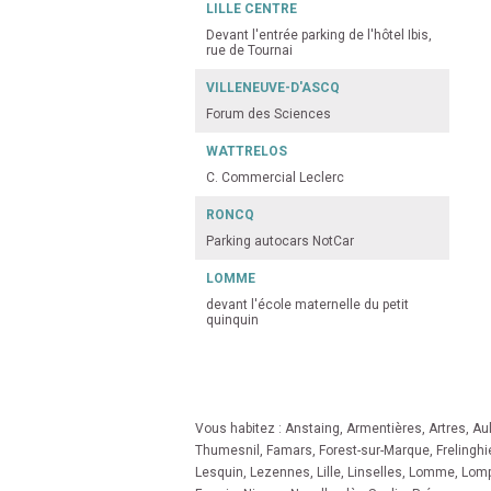
LILLE CENTRE
Devant l'entrée parking de l'hôtel Ibis,
rue de Tournai
VILLENEUVE-D'ASCQ
Forum des Sciences
WATTRELOS
C. Commercial Leclerc
RONCQ
Parking autocars NotCar
LOMME
devant l'école maternelle du petit
quinquin
Vous habitez :
Anstaing
,
Armentières
,
Artres
,
Au
Thumesnil
,
Famars
,
Forest-sur-Marque
,
Frelinghi
Lesquin
,
Lezennes
,
Lille
,
Linselles
,
Lomme
,
Lomp