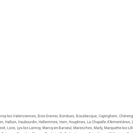
lnoy-lez-Valenciennes
,
Bois-Grenier
,
Bondues
,
Bousbecque
,
Capinghem
,
Chéreng
en
,
Halluin
,
Haubourdin
,
Hellemmes
,
Hem
,
Houplines
,
La Chapelle d'Armentières
,
ret
,
Loos
,
Lys-lez-Lannoy
,
Marcq-en-Baroeul
,
Maresches
,
Marly
,
Marquette-lez-Lill