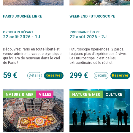
PARIS JOURNÉE LIBRE
WEEK-END FUTUROSCOPE
PROCHAIN DÉPART
PROCHAIN DÉPART
22 août 2026 -
1J
22 août 2026 -
2J
Découvrez Paris en toute liberté et
Futuroscope Xperiences. 2 parcs,
venez admirer la vasque olympique
toujours plus d’expériences à vivre.
qui brillera de nouveau dans le ciel
Le Futuroscope, c’est ce lieu
de Paris !
extraordinaire où le réel et
l’imaginaire se côtoient.
59 €
299 €
Détails
Détails
NATURE & MER
VILLES
NATURE & MER
CULTURE