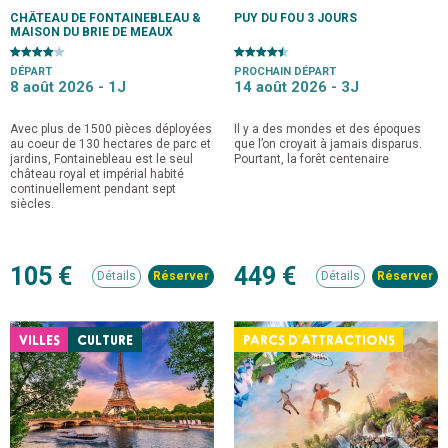
CHÂTEAU DE FONTAINEBLEAU &
PUY DU FOU 3 JOURS
MAISON DU BRIE DE MEAUX
DÉPART
PROCHAIN DÉPART
8 août 2026 -
1J
14 août 2026 -
3J
Avec plus de 1500 pièces déployées
Il y a des mondes et des époques
au coeur de 130 hectares de parc et
que l’on croyait à jamais disparus.
jardins, Fontainebleau est le seul
Pourtant, la forêt centenaire
château royal et impérial habité
continuellement pendant sept
siècles.
105 €
449 €
Détails
Détails
VILLES
CULTURE
PARCS D'ATTRACTIONS