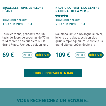
BRUXELLES TAPIS DE FLEURS
NAUSICAA - VISITE DU CENTRE
GÉANT
NATIONAL DE LA MER &
CROISIÈRE COMMENTÉE
PROCHAIN DÉPART
PROCHAIN DÉPART
16 août 2026 -
1J
23 août 2026 -
1J
Tous les 2 ans, pendant l'été, un
Nausicaá, situé à Boulogne sur Mer,
tapis de fleurs de bégonias de 77 m
le long de la plage, est bien plus
x 24 m prend ses quartiers sur la
qu’un simple aquarium : c’est le plus
Grand-Place. A chaque édition, une
grand site européen dédié à la
création spécifique est réalisée.
découverte et à la sensibilisation
pour la protection de l’univers marin.
69 €
109 €
Détails
Détails
TOUS NOS VOYAGES EN CAR
VOUS RECHERCHEZ UN VOYAGE...