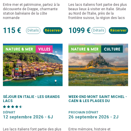
Entre mer et patrimoine, partez à la
Les lacs italiens font partie des plus
découverte de Dieppe, charmante
beaux lieux à visiter en Italie. Située
station balnéaire de la côte
au Nord de l’Italie, près de la
normande
frontière suisse, la région des lacs
d’Italie est connue pour le lac
Majeur, le lac de Garde ou encore le
115 €
1099 €
Détails
Détails
lac de Côme.
NATURE & MER
VILLES
NATURE & MER
CULTURE
SÉJOUR EN ITALIE - LES GRANDS
WEEK-END MONT SAINT MICHEL -
LACS
CAEN & LES PLAGES DU
DÉBARQUEMENT
DÉPART
PROCHAIN DÉPART
12 septembre 2026 -
6J
26 septembre 2026 -
2J
Les lacs italiens font partie des plus
Entre mémoire, histoire et