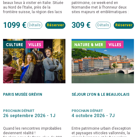
beaux lieux à visiter en Italie. Située
patrimoine, ce week-end en
au Nord de l’Italie, près de la
Normandie met à l’honneur deux
frontière suisse, la région des lacs
sites majeurs et emblématiques :
d’Italie est connue pour le lac
Caen et le Mont-Saint-Michel.
Majeur, le lac de Garde ou encore le
1099 €
309 €
Détails
Détails
lac de Côme.
CULTURE
VILLES
NATURE & MER
VILLES
PARIS MUSÉE GRÉVIN
SÉJOUR LYON & LE BEAUJOLAIS
PROCHAIN DÉPART
PROCHAIN DÉPART
26 septembre 2026 -
1J
4 octobre 2026 -
7J
Quand les rencontres improbables
Entre patrimoine urbain d’exception
deviennent réalité !
et paysages viticoles vallonnés, la