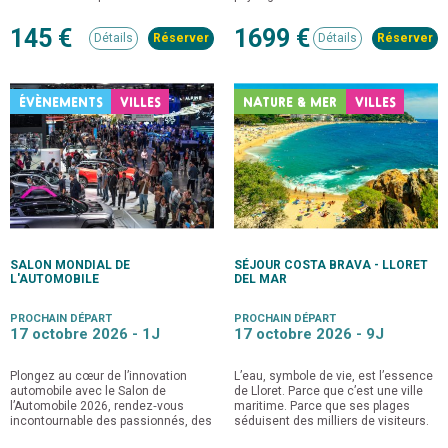
145 €
1699 €
Détails
Détails
ÉVÈNEMENTS
VILLES
NATURE & MER
VILLES
SALON MONDIAL DE
SÉJOUR COSTA BRAVA - LLORET
L'AUTOMOBILE
DEL MAR
PROCHAIN DÉPART
PROCHAIN DÉPART
17 octobre 2026 -
1J
17 octobre 2026 -
9J
Plongez au cœur de l’innovation
L’eau, symbole de vie, est l’essence
automobile avec le Salon de
de Lloret. Parce que c’est une ville
l’Automobile 2026, rendez‑vous
maritime. Parce que ses plages
incontournable des passionnés, des
séduisent des milliers de visiteurs.
professionnels et de tous ceux qui
Grâce à leurs eaux cristallines, à