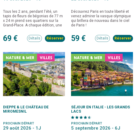
Tous les 2 ans, pendant l'été, un
Découvrez Paris en toute liberté et
tapis de fleurs de bégonias de 77 m
venez admirer la vasque olympique
x 24 m prend ses quartiers sur la
qui brillera de nouveau dans le ciel
Grand-Place. A chaque édition, une
de Paris !
création spécifique est réalisée.
69 €
59 €
Détails
Détails
NATURE & MER
VILLES
NATURE & MER
VILLES
DIEPPE & LE CHÂTEAU DE
SÉJOUR EN ITALIE - LES GRANDS
MIROMESNIL
LACS
PROCHAIN DÉPART
PROCHAIN DÉPART
29 août 2026 -
1J
5 septembre 2026 -
6J