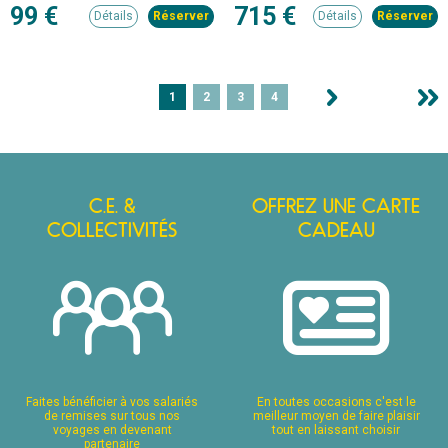
rêvent de mobilité de demain. Cette
leur sable doré et épais, à la qualité
99 €
715 €
Détails
Détails
édition met en lumière les dernières
de leurs services…
avancées technologiques, les
nouveautés des plus grands
constructeurs et les tendances qui
façonnent l’avenir de l’automobile.
1
2
3
4
C.E. &
OFFREZ UNE CARTE
COLLECTIVITÉS
CADEAU
Faites bénéficier à vos salariés
En toutes occasions c'est le
de remises sur tous nos
meilleur moyen de faire plaisir
voyages en devenant
tout en laissant choisir
partenaire