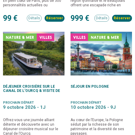
En plein cœur de Paris, plus de 300
région lyonnaise et le Beaujolais
personnalités actuelles ou
offrent une escapade riche en
historiques vous attendent.
découvertes culturelles et
gourmandes. Lyon, classée au
99 €
999 €
Détails
Détails
patrimoine mondial de l’UNESCO,
séduit par son centre historique, ses
célèbres traboules, ses quartiers
Renaissance et son identité
profondément liée à la soie et à la
NATURE & MER
VILLES
VILLES
NATURE & MER
gastronomie.
DÉJEUNER CROISIÈRE SUR LE
SÉJOUR EN POLOGNE
CANAL DE L'OURCQ & VISITE DE
SOISSONS
PROCHAIN DÉPART
PROCHAIN DÉPART
9 octobre 2026 -
1J
10 octobre 2026 -
9J
Offrez-vous une journée alliant
Au cœur de l’Europe, la Pologne
détente et découverte avec un
séduit par la richesse de son
déjeuner croisière musical sur le
patrimoine et la diversité de ses
Canal de l’Ourcq.
paysages.