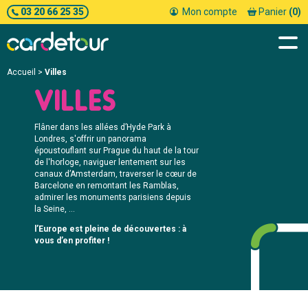
03 20 66 25 35
Mon compte
Panier
(0)
Accueil
>
Villes
VILLES
Flâner dans les allées d’Hyde Park à
Londres, s'offrir un panorama
époustouflant sur Prague du haut de la tour
de l'horloge, naviguer lentement sur les
canaux d’Amsterdam, traverser le cœur de
Barcelone en remontant les Ramblas,
admirer les monuments parisiens depuis
la Seine, …
l’Europe est pleine de découvertes : à
vous d’en profiter !