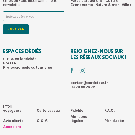
offres en vous inscrivant à notre
Parcs d'attractions
-
Culture
-
newsletter !
Évènements
-
Nature & mer
-
Villes
ESPACES DÉDIÉS
REJOIGNEZ-NOUS SUR
LES RÉSEAUX SOCIAUX !
C.E. & collectivités
Presse
Professionnels du tourisme
contact@cardetour.fr
03 20 66 25 35
Infos
voyageurs
Carte cadeau
Fidélité
F.A.Q.
Mentions
Avis clients
C.G.V.
légales
Plan du site
Accès pro