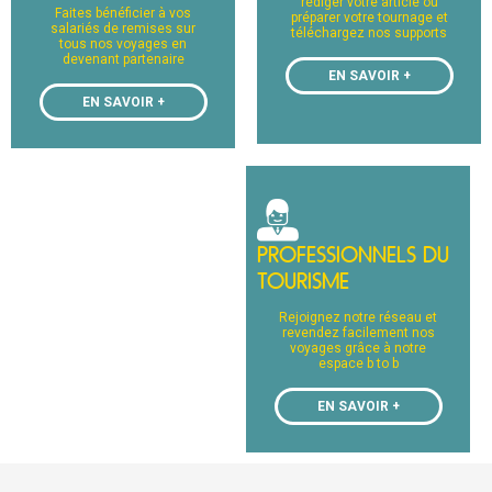
rédiger votre article ou
Faites bénéficier à vos
préparer votre tournage et
salariés de remises sur
téléchargez nos supports
tous nos voyages en
devenant partenaire
EN SAVOIR +
EN SAVOIR +
PROFESSIONNELS DU
TOURISME
Rejoignez notre réseau et
revendez facilement nos
voyages grâce à notre
espace b to b
EN SAVOIR +