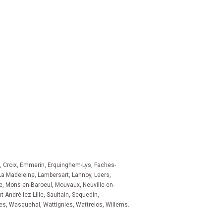
,
Croix
,
Emmerin
,
Erquinghem-Lys
,
Faches-
La Madeleine
,
Lambersart
,
Lannoy
,
Leers
,
e
,
Mons-en-Baroeul
,
Mouvaux
,
Neuville-en-
t-André-lez-Lille
,
Saultain
,
Sequedin
,
es
,
Wasquehal
,
Wattignies
,
Wattrelos
,
Willems
.