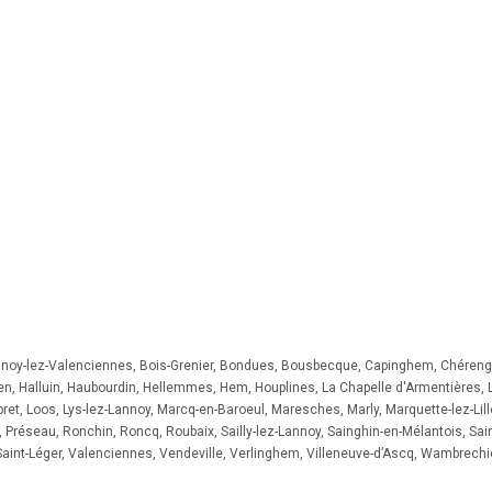
lnoy-lez-Valenciennes
,
Bois-Grenier
,
Bondues
,
Bousbecque
,
Capinghem
,
Chéreng
en
,
Halluin
,
Haubourdin
,
Hellemmes
,
Hem
,
Houplines
,
La Chapelle d'Armentières
,
ret
,
Loos
,
Lys-lez-Lannoy
,
Marcq-en-Baroeul
,
Maresches
,
Marly
,
Marquette-lez-Lill
,
Préseau
,
Ronchin
,
Roncq
,
Roubaix
,
Sailly-lez-Lannoy
,
Sainghin-en-Mélantois
,
Sain
Saint-Léger
,
Valenciennes
,
Vendeville
,
Verlinghem
,
Villeneuve-d’Ascq
,
Wambrechi