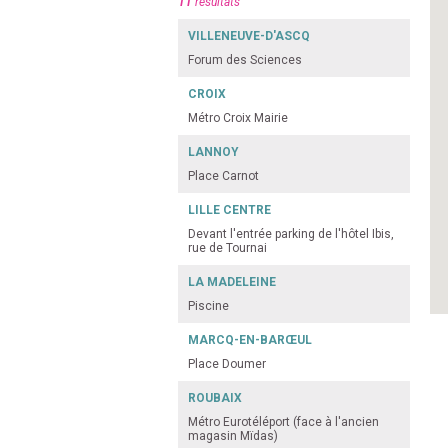
11
résultats
VILLENEUVE-D'ASCQ
Forum des Sciences
CROIX
Métro Croix Mairie
LANNOY
Place Carnot
LILLE CENTRE
Devant l'entrée parking de l'hôtel Ibis,
rue de Tournai
LA MADELEINE
Piscine
MARCQ-EN-BARŒUL
Place Doumer
ROUBAIX
Métro Eurotéléport (face à l'ancien
magasin Mïdas)