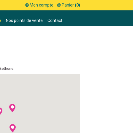
Mon compte
Panier
(0)
e
Nos points de vente
Contact
 Béthune.