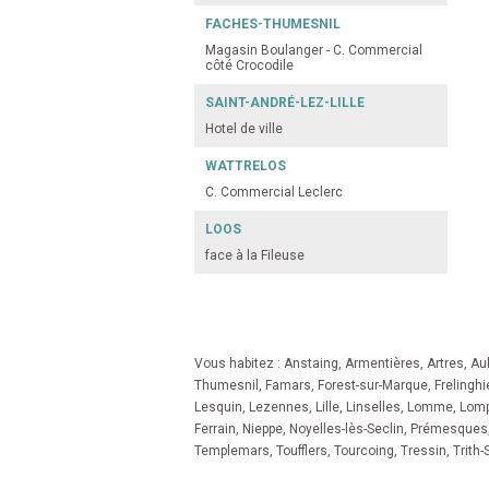
FACHES-THUMESNIL
Magasin Boulanger - C. Commercial
côté Crocodile
SAINT-ANDRÉ-LEZ-LILLE
Hotel de ville
WATTRELOS
C. Commercial Leclerc
LOOS
face à la Fileuse
Vous habitez :
Anstaing
,
Armentières
,
Artres
,
Au
Thumesnil
,
Famars
,
Forest-sur-Marque
,
Frelinghi
Lesquin
,
Lezennes
,
Lille
,
Linselles
,
Lomme
,
Lomp
Ferrain
,
Nieppe
,
Noyelles-lès-Seclin
,
Prémesques
Templemars
,
Toufflers
,
Tourcoing
,
Tressin
,
Trith-