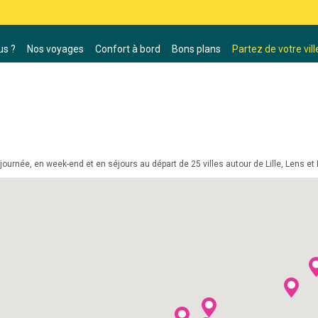
s ?
Nos voyages
Confort à bord
Bons plans
Partez de votre vill
ournée, en week-end et en séjours au départ de 25 villes autour de Lille, Lens et