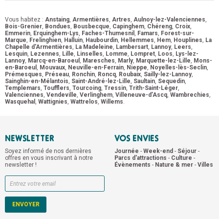
Vous habitez :
Anstaing
,
Armentières
,
Artres
,
Aulnoy-lez-Valenciennes
,
Bois-Grenier
,
Bondues
,
Bousbecque
,
Capinghem
,
Chéreng
,
Croix
,
Emmerin
,
Erquinghem-Lys
,
Faches-Thumesnil
,
Famars
,
Forest-sur-
Marque
,
Frelinghien
,
Halluin
,
Haubourdin
,
Hellemmes
,
Hem
,
Houplines
,
La
Chapelle d'Armentières
,
La Madeleine
,
Lambersart
,
Lannoy
,
Leers
,
Lesquin
,
Lezennes
,
Lille
,
Linselles
,
Lomme
,
Lompret
,
Loos
,
Lys-lez-
Lannoy
,
Marcq-en-Baroeul
,
Maresches
,
Marly
,
Marquette-lez-Lille
,
Mons-
en-Baroeul
,
Mouvaux
,
Neuville-en-Ferrain
,
Nieppe
,
Noyelles-lès-Seclin
,
Prémesques
,
Préseau
,
Ronchin
,
Roncq
,
Roubaix
,
Sailly-lez-Lannoy
,
Sainghin-en-Mélantois
,
Saint-André-lez-Lille
,
Saultain
,
Sequedin
,
Templemars
,
Toufflers
,
Tourcoing
,
Tressin
,
Trith-Saint-Léger
,
Valenciennes
,
Vendeville
,
Verlinghem
,
Villeneuve-d’Ascq
,
Wambrechies
,
Wasquehal
,
Wattignies
,
Wattrelos
,
Willems
.
NEWSLETTER
VOS ENVIES
Soyez informé de nos dernières
Journée
-
Week-end
-
Séjour
-
offres en vous inscrivant à notre
Parcs d'attractions
-
Culture
-
newsletter !
Évènements
-
Nature & mer
-
Villes