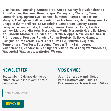
Vous habitez :
Anstaing
,
Armentières
,
Artres
,
Aulnoy-lez-Valenciennes
,
Bois-Grenier
,
Bondues
,
Bousbecque
,
Capinghem
,
Chéreng
,
Croix
,
Emmerin
,
Erquinghem-Lys
,
Faches-Thumesnil
,
Famars
,
Forest-sur-
Marque
,
Frelinghien
,
Halluin
,
Haubourdin
,
Hellemmes
,
Hem
,
Houplines
,
La
Chapelle d'Armentières
,
La Madeleine
,
Lambersart
,
Lannoy
,
Leers
,
Lesquin
,
Lezennes
,
Lille
,
Linselles
,
Lomme
,
Lompret
,
Loos
,
Lys-lez-
Lannoy
,
Marcq-en-Baroeul
,
Maresches
,
Marly
,
Marquette-lez-Lille
,
Mons-
en-Baroeul
,
Mouvaux
,
Neuville-en-Ferrain
,
Nieppe
,
Noyelles-lès-Seclin
,
Prémesques
,
Préseau
,
Ronchin
,
Roncq
,
Roubaix
,
Sailly-lez-Lannoy
,
Sainghin-en-Mélantois
,
Saint-André-lez-Lille
,
Saultain
,
Sequedin
,
Templemars
,
Toufflers
,
Tourcoing
,
Tressin
,
Trith-Saint-Léger
,
Valenciennes
,
Vendeville
,
Verlinghem
,
Villeneuve-d’Ascq
,
Wambrechies
,
Wasquehal
,
Wattignies
,
Wattrelos
,
Willems
.
NEWSLETTER
VOS ENVIES
Soyez informé de nos dernières
Journée
-
Week-end
-
Séjour
-
offres en vous inscrivant à notre
Parcs d'attractions
-
Culture
-
newsletter !
Évènements
-
Nature & mer
-
Villes