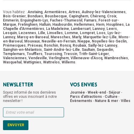
Vous habitez :
Anstaing
,
Armentières
,
Artres
,
Aulnoy-lez-Valenciennes
,
Bois-Grenier
,
Bondues
,
Bousbecque
,
Capinghem
,
Chéreng
,
Croix
,
Emmerin
,
Erquinghem-Lys
,
Faches-Thumesnil
,
Famars
,
Forest-sur-
Marque
,
Frelinghien
,
Halluin
,
Haubourdin
,
Hellemmes
,
Hem
,
Houplines
,
La
Chapelle d'Armentières
,
La Madeleine
,
Lambersart
,
Lannoy
,
Leers
,
Lesquin
,
Lezennes
,
Lille
,
Linselles
,
Lomme
,
Lompret
,
Loos
,
Lys-lez-
Lannoy
,
Marcq-en-Baroeul
,
Maresches
,
Marly
,
Marquette-lez-Lille
,
Mons-
en-Baroeul
,
Mouvaux
,
Neuville-en-Ferrain
,
Nieppe
,
Noyelles-lès-Seclin
,
Prémesques
,
Préseau
,
Ronchin
,
Roncq
,
Roubaix
,
Sailly-lez-Lannoy
,
Sainghin-en-Mélantois
,
Saint-André-lez-Lille
,
Saultain
,
Sequedin
,
Templemars
,
Toufflers
,
Tourcoing
,
Tressin
,
Trith-Saint-Léger
,
Valenciennes
,
Vendeville
,
Verlinghem
,
Villeneuve-d’Ascq
,
Wambrechies
,
Wasquehal
,
Wattignies
,
Wattrelos
,
Willems
.
NEWSLETTER
VOS ENVIES
Soyez informé de nos dernières
Journée
-
Week-end
-
Séjour
-
offres en vous inscrivant à notre
Parcs d'attractions
-
Culture
-
newsletter !
Évènements
-
Nature & mer
-
Villes