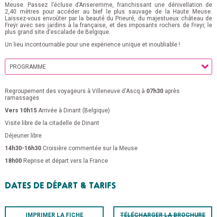
Meuse. Passez l’écluse d’Anseremme, franchissant une dénivellation de
2,40 mètres pour accéder au bief le plus sauvage de la Haute Meuse.
Laissez-vous envoûter par la beauté du Prieuré, du majestueux château de
Freÿr avec ses jardins à la française, et des imposants rochers de Freyr, le
plus grand site d’escalade de Belgique.
Un lieu incontournable pour une expérience unique et inoubliable !
Regroupement des voyageurs à Villeneuve d'Ascq à
07h30
après
ont laissé un avis sur ce voyage
ramassages
Vers 10h15
Arrivée à Dinant (Belgique)
RES
Visite libre de la citadelle de Dinant
Voir sur la carte
vis
0
avis
Déjeuner libre
vis
0
avis
14h30-16h30
Croisière commentée sur la Meuse
vis
Voir sur la carte
18h00
Reprise et départ vers la France
-
Note globale
BUISSIÈRE
26
DATES DE DÉPART & TARIFS
Voir sur la carte
baix
Note globale
Voir sur la carte
IMPRIMER LA FICHE
TÉLÉCHARGER LA BROCHURE