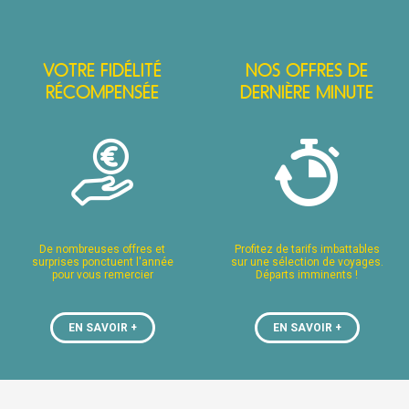
- Tourcoing
Note globale
5
Voir sur la carte
VOTRE FIDÉLITÉ
NOS OFFRES DE
illeneuve-d'Ascq
Note globale
Voir sur la carte
RÉCOMPENSÉE
DERNIÈRE MINUTE
N-BARŒUL
Voir sur la carte
Note globale
5
ES
Voir sur la carte
Voir sur la carte
De nombreuses offres et
Profitez de tarifs imbattables
surprises ponctuent l'année
sur une sélection de voyages.
pour vous remercier
Départs imminents !
Note globale
Voir sur la carte
EN SAVOIR +
EN SAVOIR +
RÉ-LEZ-LILLE
Voir sur la carte
G