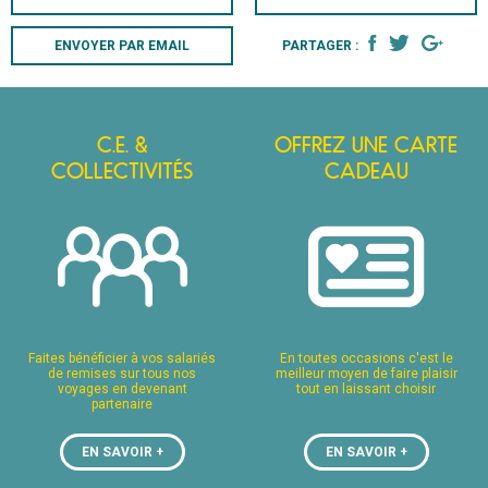
26
HUMESNIL
ENVOYER PAR EMAIL
PARTAGER :
Voir sur la carte
E
Voir sur la carte
C.E. &
OFFREZ UNE CARTE
COLLECTIVITÉS
CADEAU
EINE
Voir sur la carte
Voir sur la carte
ysoing
Note globale
25
Voir sur la carte
Faites bénéficier à vos salariés
En toutes occasions c'est le
de remises sur tous nos
meilleur moyen de faire plaisir
Voir sur la carte
voyages en devenant
tout en laissant choisir
partenaire
llemmes-Lille
Note globale
TRE
5
Voir sur la carte
EN SAVOIR +
EN SAVOIR +