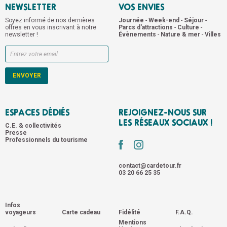
Voir sur la carte
NEWSLETTER
VOS ENVIES
E-D'ASCQ
Soyez informé de nos dernières
Journée
-
Week-end
-
Séjour
-
offres en vous inscrivant à notre
Parcs d'attractions
-
Culture
-
Voir sur la carte
newsletter !
Évènements
-
Nature & mer
-
Villes
OS
Voir sur la carte
ESPACES DÉDIÉS
REJOIGNEZ-NOUS SUR
LES RÉSEAUX SOCIAUX !
C.E. & collectivités
Presse
Professionnels du tourisme
contact@cardetour.fr
03 20 66 25 35
Infos
voyageurs
Carte cadeau
Fidélité
F.A.Q.
Mentions