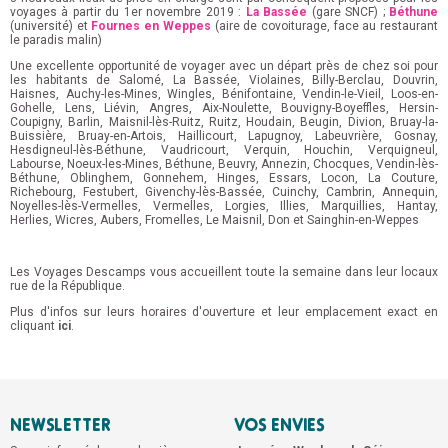
voyages à partir du 1er novembre 2019 :
La Bassée
(gare SNCF) ;
Béthune
(université) et
Fournes en Weppes
(aire de covoiturage, face au restaurant
le paradis malin)
Une excellente opportunité de voyager avec un départ près de chez soi pour
les habitants de Salomé, La Bassée, Violaines, Billy-Berclau, Douvrin,
Haisnes, Auchy-les-Mines, Wingles, Bénifontaine, Vendin-le-Vieil, Loos-en-
Gohelle, Lens, Liévin, Angres, Aix-Noulette, Bouvigny-Boyeffles, Hersin-
Coupigny, Barlin, Maisnil-lès-Ruitz, Ruitz, Houdain, Beugin, Divion, Bruay-la-
Buissière, Bruay-en-Artois, Haillicourt, Lapugnoy, Labeuvrière, Gosnay,
Hesdigneul-lès-Béthune, Vaudricourt, Verquin, Houchin, Verquigneul,
Labourse, Noeux-les-Mines, Béthune, Beuvry, Annezin, Chocques, Vendin-lès-
Béthune, Oblinghem, Gonnehem, Hinges, Essars, Locon, La Couture,
Richebourg, Festubert, Givenchy-lès-Bassée, Cuinchy, Cambrin, Annequin,
Noyelles-lès-Vermelles, Vermelles, Lorgies, Illies, Marquillies, Hantay,
Herlies, Wicres, Aubers, Fromelles, Le Maisnil, Don et Sainghin-en-Weppes
Les Voyages Descamps vous accueillent toute la semaine dans leur locaux
rue de la République.
Plus d'infos sur leurs horaires d'ouverture et leur emplacement exact en
cliquant
ici
.
NEWSLETTER
VOS ENVIES