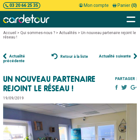
03 20 66 25 35
Mon compte
Panier
(0)
Accueil
>
Qui sommes-nous ?
>
Actualités
> Un nouveau partenaire rejoint le
réseau !
Actualité
Actualité suivante
Retour à la liste
précédente
UN NOUVEAU PARTENAIRE
PARTAGER :
REJOINT LE RÉSEAU !
19/09/2019