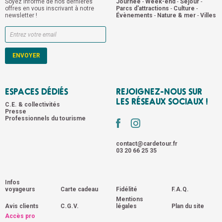
Soyez informé de nos dernières
Journée
-
Week-end
-
Séjour
-
offres en vous inscrivant à notre
Parcs d'attractions
-
Culture
-
newsletter !
Évènements
-
Nature & mer
-
Villes
ESPACES DÉDIÉS
REJOIGNEZ-NOUS SUR
LES RÉSEAUX SOCIAUX !
C.E. & collectivités
Presse
Professionnels du tourisme
contact@cardetour.fr
03 20 66 25 35
Infos
voyageurs
Carte cadeau
Fidélité
F.A.Q.
Mentions
Avis clients
C.G.V.
légales
Plan du site
Accès pro