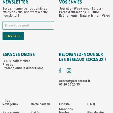
NEWSLETTER
VOS ENVIES
Soyez informé de nos dernières
Journée
-
Week-end
-
Séjour
-
offres en vous inscrivant à notre
Parcs d'attractions
-
Culture
-
newsletter !
Évènements
-
Nature & mer
-
Villes
ESPACES DÉDIÉS
REJOIGNEZ-NOUS SUR
LES RÉSEAUX SOCIAUX !
C.E. & collectivités
Presse
Professionnels du tourisme
contact@cardetour.fr
03 20 66 25 35
Infos
voyageurs
Carte cadeau
Fidélité
F.A.Q.
Mentions
Avis clients
C.G.V.
légales
Plan du site