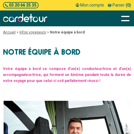
03 20 66 25 35
Mon compte
Panier
(0)
Accueil
>
Infos voyageurs
>
Notre équipe à bord
NOTRE ÉQUIPE À BORD
Votre équipe à bord se compose d'un(e) conducteur/trice et d'un(e)
accompagnateur/trice, qui forment un binôme pendant toute la durée de
votre voyage pour que celui-ci soit parfaitement réussi !